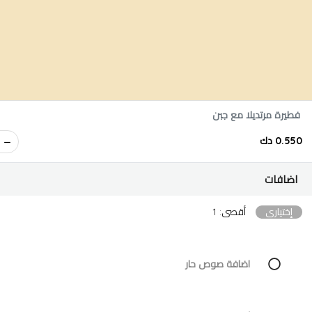
فطيرة مرتديلا مع جبن
0.550 دك
اضافات
إختياري
أقصى: 1
اضافة صوص حار