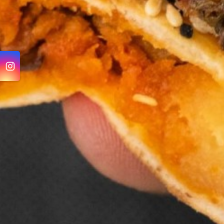
 جبن كرافت
فطيرة بطاطا و باذنجان
صاج همبرجر
ند الاختيار
0.500 دك
0.800 دك
أضف
أضف
أضف