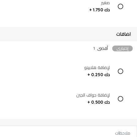
صغير
دك 1.750 +
اضافات
إختياري
أقصى: 1
لإضافة هلابينو
دك 0.250 +
لإضافة حواف الجبن
دك 0.500 +
ملاحظات