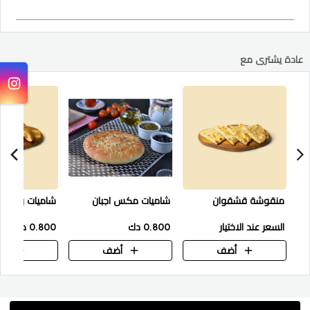
عادة يشترى مع
منقوشة قشقوان
شاميات مكس اجبان
شاميات بيتزا
السعر عند الاختيار
0.800 دك
0.800 دك
أضف
أضف
أض