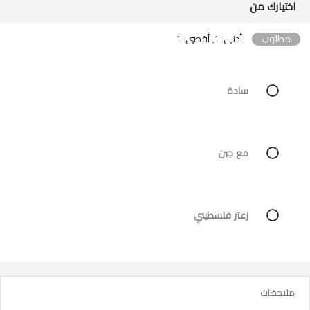
اختيارك من
مطلوب
أدنى: 1, أقصى: 1
سادة
مع جبن
زعتر فلسطيني
ملاحظات